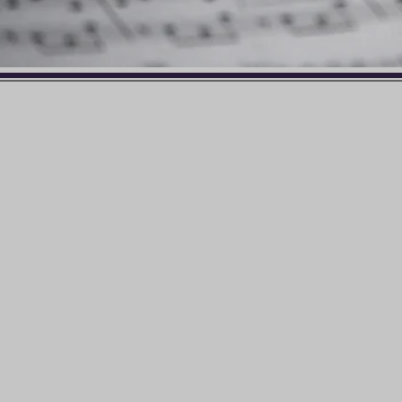
Anschrift:
Ev. - luth. Kirchengemeinde Roth
Dammstr. 6
35096 Weimar - Roth