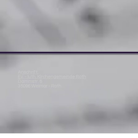
Anschrift:
Ev. - luth. Kirchengemeinde Roth
Dammstr. 6
35096 Weimar - Roth