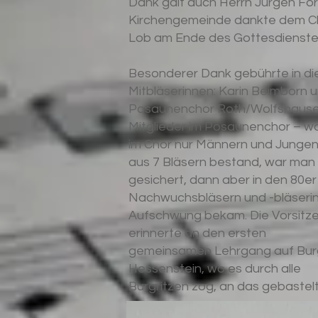
Dank galt auch Herrn Jürgen Förs
Kirchengemeinde dankte dem Ch
Lob am Ende des Gottesdienste
Besonderer Dank gebührte in di
Mitbläserinnen: Karin Beimborn un
Posaunenchor Roth/Wolfshausen 
Mitglieder im Posaunenchor – wa
im Chor nur Männern und Jungen 
aus 7 Bläsern bestand, war man
gesichert, dann aber in den 80er
Nachwuchsbläsern und -bläserin
Aufschwung bekam. Die Vorsitz
erinnerte an den ersten
gemeinsamen Lehrgang auf Bur
Hessenstein, wo es durch alle
Burgritzen zog, an das gebastel