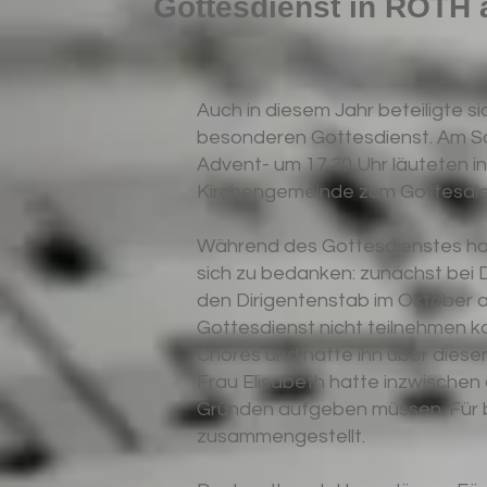
Gottesdienst in ROTH 
Auch in diesem Jahr beteiligte 
besonderen Gottesdienst. Am S
Advent- um 17.30 Uhr läuteten in
Kirchengemeinde zum Gottesdien
Während des Gottesdienstes hat
sich zu bedanken: zunächst bei 
den Dirigentenstab im Oktober
Gottesdienst nicht teilnehmen ko
Chores und hatte ihn über diese
Frau Elisabeth hatte inzwischen
Gründen aufgeben müssen. Für b
zusammengestellt.